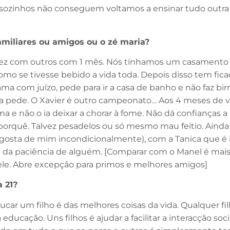
e sozinhos não conseguem voltamos a ensinar tudo outra 
familiares ou amigos ou o zé maria?
ra vez com outros com 1 mês. Nós tínhamos um casamento
como se tivesse bebido a vida toda. Depois disso tem fic
a com juízo, pede para ir a casa de banho e não faz bir
ra pede. O Xavier é outro campeonato… Aos 4 meses de vi
 e não o ia deixar a chorar à fome. Não dá confianças a
orquê. Talvez pesadelos ou só mesmo mau feitio. Ainda
osta de mim incondicionalmente), com a Tanica que é i
e da paciência de alguém. [Comparar com o Manel é mais
m ele. Abre excepção para primos e melhores amigos]
a 21?
ducar um filho é das melhores coisas da vida. Qualquer fi
ducação. Uns filhos é ajudar a facilitar a interacção soc