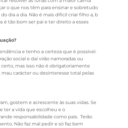
ar resolver as fúrias com a maior calma
açar o que nos têm para ensinar e sobretudo
dia a dia. Não é mais dificil criar filho a, b
 é tão bom ser pai e ter direito a esses
tuação?
ndência e tenho a certeza que é possível.
ração social e daí virão namoradas ou
é certo, mas isso não é obrigatoriamente
mau carácter ou desinteresse total pelas
am, gostem e acrescente às suas vidas. Se
 ter a vida que escolheu e o
 grande responsabilidade como pais. Terão
nto. Não faz mal pedir e só faz bem