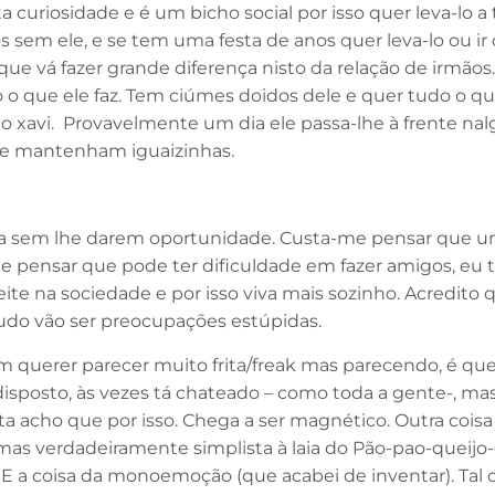
curiosidade e é um bicho social por isso quer leva-lo a 
 sem ele, e se tem uma festa de anos quer leva-lo ou i
 vá fazer grande diferença nisto da relação de irmãos. 
do o que ele faz. Tem ciúmes doidos dele e quer tudo o q
do xavi. Provavelmente um dia ele passa-lhe à frente na
s se mantenham iguaizinhas.
 sem lhe darem oportunidade. Custa-me pensar que um 
me pensar que pode ter dificuldade em fazer amigos, eu
ite na sociedade e por isso viva mais sozinho. Acredito
 tudo vão ser preocupações estúpidas.
m querer parecer muito frita/freak mas parecendo, é qu
isposto, às vezes tá chateado – como toda a gente-, mas 
volta acho que por isso. Chega a ser magnético. Outra co
 mas verdadeiramente simplista à laia do Pão-pao-queij
E a coisa da monoemoção (que acabei de inventar). Tal