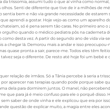
a da trissomia, assumi tudo o que aí vinha como normal
s olhos. Senti de diferente que tive de ir a milhões de
e o sentia bem e não via grande necessidade de estarem 
 aprendi a gostar. Hoje vejo-as como um aparelho dos 
me chateiam, só é pena serem tão caras. No primeiro an
e orgulho quando o médico pediatra pôs na caderneta 
o como desta vez. A partir do segundo ano de vida via-s
 a chegar lá. Demorou mais a andar e isso preocupou-
a mas quase pronta a sair, parece-me. Todos eles têm feit
talvez seja o diferente. De resto até hoje foi um bebé e 
quer relação de irmãos. Só a Tânia percebe à seria a tris
az por aparecer nas terapias quando pode porque sabe q
cama dela para dormirem juntos. O manel, não percebend
e que para já é meio confuso para ele o porquê disso. Há
sem saber de onde vinha e ele explicou que era por isso 
ande questão de explicar muito, a magia entre eles acon