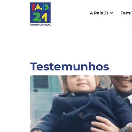
A Pais 21
Famíl
Testemunhos