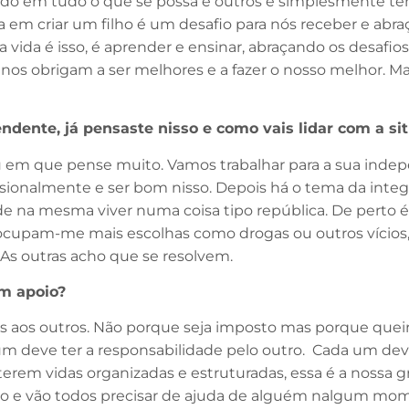
o em tudo o que se possa e outros é simplesmente tent
a em criar um filho é um desafio para nós receber e abr
ida é isso, é aprender e ensinar, abraçando os desafios do 
 nos obrigam a ser melhores e a fazer o nosso melhor. Mas
ndente, já pensaste nisso e como vais lidar com a si
u em que pense muito. Vamos trabalhar para a sua indepe
ssionalmente e ser bom nisso. Depois há o tema da integ
ode na mesma viver numa coisa tipo república. De perto 
ocupam-me mais escolhas como drogas ou outros vícios, 
. As outras acho que se resolvem.
em apoio?
ns aos outros. Não porque seja imposto mas porque queir
m deve ter a responsabilidade pelo outro. Cada um deve
 terem vidas organizadas e estruturadas, essa é a nossa
ho e vão todos precisar de ajuda de alguém nalgum mome