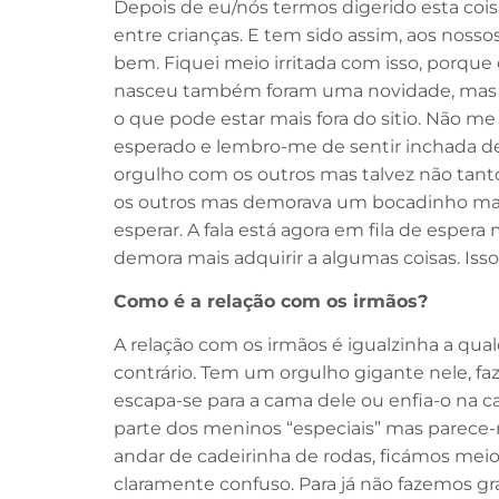
Depois de eu/nós termos digerido esta cois
entre crianças. E tem sido assim, aos nosso
bem. Fiquei meio irritada com isso, porqu
nasceu também foram uma novidade, mas que
o que pode estar mais fora do sitio. Não 
esperado e lembro-me de sentir inchada d
orgulho com os outros mas talvez não tant
os outros mas demorava um bocadinho mais
esperar. A fala está agora em fila de esper
demora mais adquirir a algumas coisas. Isso 
Como é a relação com os irmãos?
A relação com os irmãos é igualzinha a qual
contrário. Tem um orgulho gigante nele, f
escapa-se para a cama dele ou enfia-o na 
parte dos meninos “especiais” mas parece-m
andar de cadeirinha de rodas, ficámos meio 
claramente confuso. Para já não fazemos gr