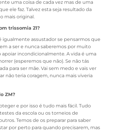
sente uma coisa de cada vez mas de uma
e ele faz. Talvez esta seja resultado da
o mais original.
om trissomia 21?
as é igualmente assustador se pensarmos que
ierem a ser e nunca saberemos por muito
ó apoiar incondicionalmente. A vida é uma
orrer (esperemos que não). Se não tás
rada para ser mãe. Vai sem medo e vais ver
tar não teria coragem, nunca mais viveria
do ZM
?
eger e por isso é tudo mais fácil. Tudo
estes da escola ou os torneios de
 outros. Temos de os preparar para saber
 estar por perto para quando precisarem, mas