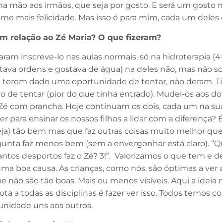
ma mão aos irmãos, que seja por gosto. E será um gosto m
-me mais felicidade. Mas isso é para mim, cada um deles 
m relação ao Zé Maria? O que fizeram?
ram inscreve-lo nas aulas normais, só na hidroterapia (4
itava ordens e gostava de água) na deles não, mas não 
 terem dado uma oportunidade de tentar, não deram. Tinh
de tentar (pior do que tinha entrado). Mudei-os aos do
o Zé com prancha. Hoje continuam os dois, cada um na s
 para ensinar os nossos filhos a lidar com a diferença? 
seja) tão bem mas que faz outras coisas muito melhor q
gunta faz menos bem (sem a envergonhar está claro). “
tos desportos faz o Zé? 3!”. Valorizamos o que tem e de
a boa causa. As crianças, como nós, são óptimas a ver a
 não são tão boas. Mais ou menos visíveis. Aqui a ideia
 todas as disciplinas é fazer ver isso. Todos temos co
unidade uns aos outros.