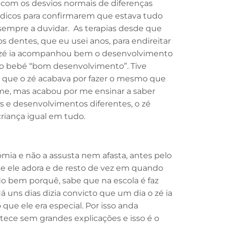
, com os desvios normais de diferenças
 médicos para confirmarem que estava tudo
sempre a duvidar. As terapias desde que
dentes, que eu usei anos, para endireitar
o o zé ia acompanhou bem o desenvolvimento
do bebé “bom desenvolvimento”. Tive
e que o zé acabava por fazer o mesmo que
me, mas acabou por me ensinar a saber
ios e desenvolvimentos diferentes, o zé
criança igual em tudo.
somia e não a assusta nem afasta, antes pelo
ue ele adora e de resto de vez em quando
o bem porquê, sabe que na escola é faz
 uns dias dizia convicto que um dia o zé ia
que ele era especial. Por isso anda
tece sem grandes explicações e isso é o