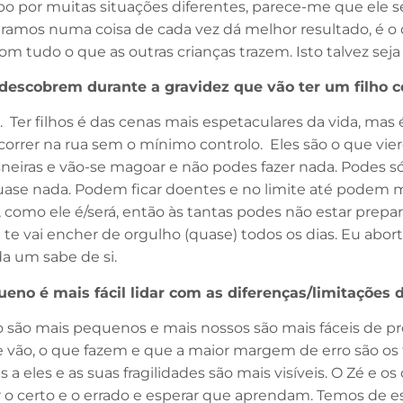
o por muitas situações diferentes, parece-me que ele 
amos numa coisa de cada vez dá melhor resultado, é o qu
bom tudo o que as outras crianças trazem. Isto talvez seja 
 descobrem durante a gravidez que vão ter um filho c
. Ter filhos é das cenas mais espetaculares da vida, m
a correr na rua sem o mínimo controlo. Eles são o que v
neiras e vão-se magoar e não podes fazer nada. Podes s
ase nada. Podem ficar doentes e no limite até podem m
, como ele é/será, então às tantas podes não estar prepa
e te vai encher de orgulho (quase) todos os dias. Eu abor
a um sabe de si.
eno é mais fácil lidar com as diferenças/limitações 
ão mais pequenos e mais nossos são mais fáceis de prot
 vão, o que fazem e que a maior margem de erro são os t
 eles e as suas fragilidades são mais visíveis. O Zé e os
nar o certo e o errado e esperar que aprendam. Temos de