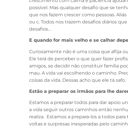
crescimento com calma e paciência ajudand
possível. Mas qualquer desafio que se tenh
que nos fazem crescer como pessoas. Aliás a v
ou c. Todos nos trazem desafios diários que
desafios…
E quando for mais velho e se calhar depe
Curiosamente não é uma coisa que aflija o
Ele terá de perceber o que quer fazer profi
amigos, se decidir não constituir família p
mau. A vida vai escolhendo o caminho. Pre
coisas da vida. Dessas acho que ele tá safo
Estão a preparar os irmãos para lhe dar
Estamos a preparar todos para dar apoio u
a vida seguir outros caminhos então nenhu
realiza. Estamos a prepara-los a todos para
voltas e surpresas inesperadas pelo camin