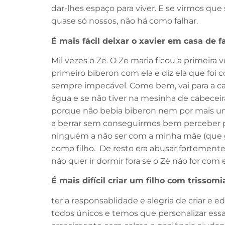
dar-lhes espaço para viver. E se virmos qu
quase só nossos, não há como falhar.
É mais fácil deixar o xavier em casa de 
Mil vezes o Ze. O Ze maria ficou a primei
primeiro biberon com ela e diz ela que foi 
sempre impecável. Come bem, vai para a cam
água e se não tiver na mesinha de cabecei
porque não bebia biberon nem por mais uma
a berrar sem conseguirmos bem perceber p
ninguém a não ser com a minha mãe (que g
como filho. De resto era abusar fortement
não quer ir dormir fora se o Zé não for co
É mais difícil criar um filho com trissomi
ter a responsablidade e alegria de criar e e
todos únicos e temos que personalizar essa e