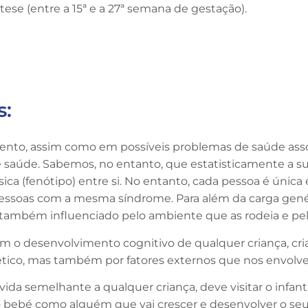
ese (entre a 15ª e a 27ª semana de gestação).
s:
mento, assim como em possíveis problemas de saúde assoc
aúde. Sabemos, no entanto, que estatisticamente a sua
ca (fenótipo) entre si. No entanto, cada pessoa é únic
 pessoas com a mesma síndrome. Para além da carga gené
 também influenciado pelo ambiente que as rodeia e pel
am o desenvolvimento cognitivo de qualquer criança, cri
ético, mas também por fatores externos que nos envol
da semelhante a qualquer criança, deve visitar o infantário
bebé como alguém que vai crescer e desenvolver o seu p