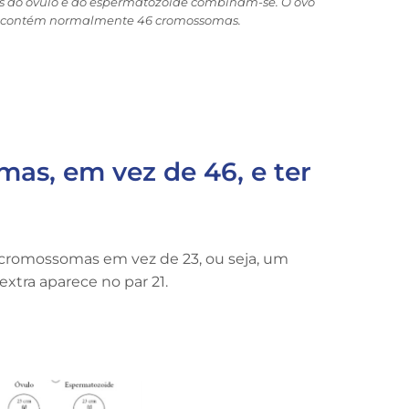
as do óvulo e do espermatozoide combinam-se. O ovo
nte contém normalmente 46 cromossomas.
as, em vez de 46, e ter
 cromossomas em vez de 23, ou seja, um
xtra aparece no par 21.