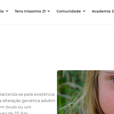
ia
Tens trissomia 21
Comunidade
Academia 2
racteriza-se pela existência
a alteração genética advêm
 um óvulo ou um
ez de 23. Em