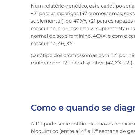
Num relatório genético, este cariótipo seri
+21 para as raparigas (47 cromossomas, se
suplementar); ou 47 XY, +21 para os rapazes
masculino, cromossoma 21 suplementar). Is
normal do sexo feminino, 46XX, e com o ca
masculino, 46, XY.
Cariótipo dos cromossomas com T21 por não
mulher com T21 não-disjuntiva (47, XX, +21)
Como e quando se diag
A T21 pode ser identificada através de exam
bioquímico (entre a 14ª e 17ª semana de gest