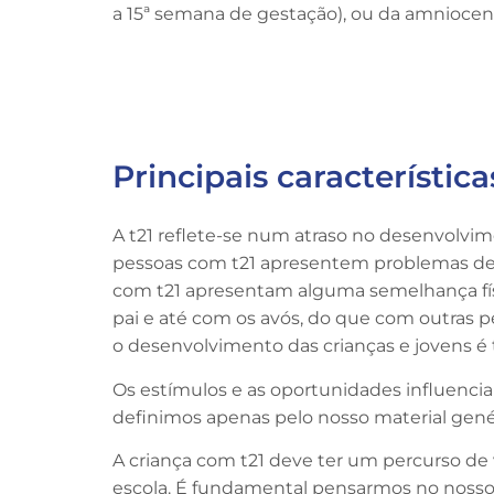
a 15ª semana de gestação), ou da amniocent
Principais característica
A t21 reflete-se num atraso no desenvolvi
pessoas com t21 apresentem problemas de s
com t21 apresentam alguma semelhança físi
pai e até com os avós, do que com outras
o desenvolvimento das crianças e jovens é
Os estímulos e as oportunidades influenci
definimos apenas pelo nosso material gen
A criança com t21 deve ter um percurso de vi
escola. É fundamental pensarmos no nosso 