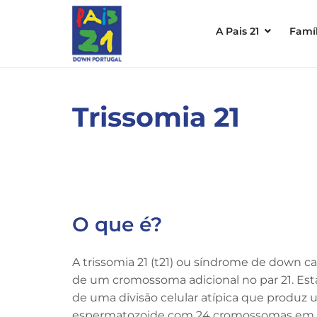
A Pais 21
Famíl
Trissomia 21
O que é?
A trissomia 21 (t21) ou síndrome de down ca
de um cromossoma adicional no par 21. Est
de uma divisão celular atípica que produz
espermatozoide com 24 cromossomas em v