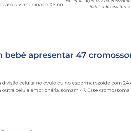
Na fertilização, os 23 cromossom
 caso das meninas e XY no
fertilizado resulta
 bebé apresentar 47 cromossom
 divisão celular no óvulo ou no espermatozoide com 24
 outra célula embrionária, somam 47. Esse cromossoma e