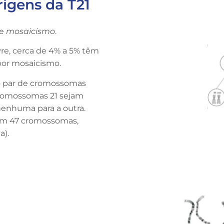
rigens da T21
e
mosaicismo
.
vre, cerca de 4% a 5% têm
 por mosaicismo.
do par de cromossomas
cromossomas 21 sejam
nenhuma para a outra.
tém 47 cromossomas,
a).