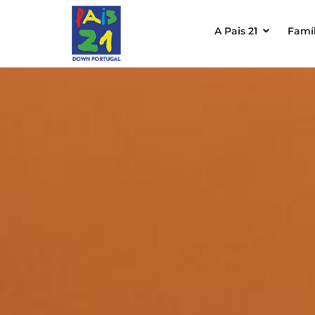
A Pais 21
Famíl