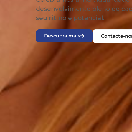
desenvolvimento pleno de cad
seu ritmo e potencial.
Descubra mais
Contacte-no