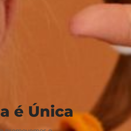
a é Única
e e promovemos o