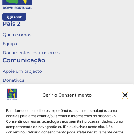
Doar
Pais 21
Quem somos
Equipa
Documentos institucionais
Comunicação
Apoie um projecto
Donativos
Fale connosco
Gerir o Consentimento
Voluntariado
Canal de Denúncias
Para fornecer as melhores experiências, usamos tecnologias como
Queixas
cookies para armazenar e/ou aceder a informações do dispositivo.
Consentir com essas tecnologias nos permitirá processar dados, como
Contactos
comportamento de navegação ou IDs exclusivos neste site. Não
consentir ou retirar o consentimento pode afetar negativamante certos
Rua do Arco do Marquês de Alegrete nº6, 3B e 3C