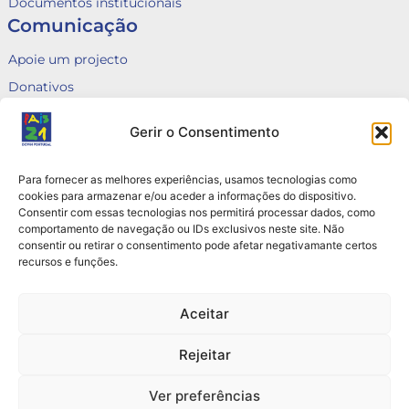
Documentos institucionais
Comunicação
Apoie um projecto
Donativos
Fale connosco
Gerir o Consentimento
Voluntariado
Canal de Denúncias
Para fornecer as melhores experiências, usamos tecnologias como
Queixas
cookies para armazenar e/ou aceder a informações do dispositivo.
Consentir com essas tecnologias nos permitirá processar dados, como
Contactos
comportamento de navegação ou IDs exclusivos neste site. Não
consentir ou retirar o consentimento pode afetar negativamante certos
Rua do Arco do Marquês de Alegrete nº6, 3B e 3C
recursos e funções.
1110 — 034 Lisboa
+351 912 823 388 / +351 916 105 691
Aceitar
info@pais21.pt | direcao@pais21.pt
Rejeitar
Ver preferências