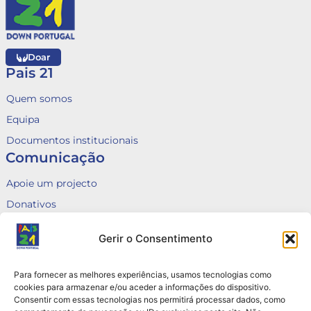
Doar
Pais 21
Quem somos
Equipa
Documentos institucionais
Comunicação
Apoie um projecto
Donativos
Fale connosco
Gerir o Consentimento
Voluntariado
Canal de Denúncias
Para fornecer as melhores experiências, usamos tecnologias como
Queixas
cookies para armazenar e/ou aceder a informações do dispositivo.
Consentir com essas tecnologias nos permitirá processar dados, como
Contactos