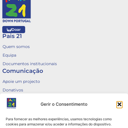
Doar
Pais 21
Quem somos
Equipa
Documentos institucionais
Comunicação
Apoie um projecto
Donativos
Fale connosco
Gerir o Consentimento
Voluntariado
Canal de Denúncias
Para fornecer as melhores experiências, usamos tecnologias como
Queixas
cookies para armazenar e/ou aceder a informações do dispositivo.