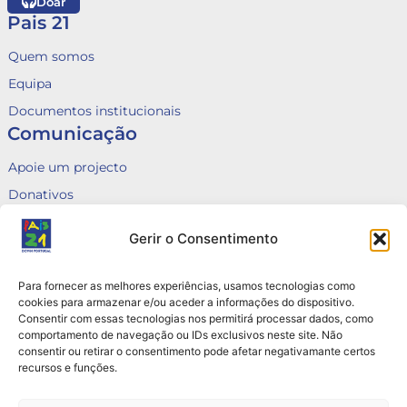
Doar
Pais 21
Quem somos
Equipa
Documentos institucionais
Comunicação
Apoie um projecto
Donativos
Fale connosco
Gerir o Consentimento
Voluntariado
Canal de Denúncias
Para fornecer as melhores experiências, usamos tecnologias como
Queixas
cookies para armazenar e/ou aceder a informações do dispositivo.
Consentir com essas tecnologias nos permitirá processar dados, como
Contactos
comportamento de navegação ou IDs exclusivos neste site. Não
consentir ou retirar o consentimento pode afetar negativamante certos
Rua do Arco do Marquês de Alegrete nº6, 3B e 3C
recursos e funções.
1110 — 034 Lisboa