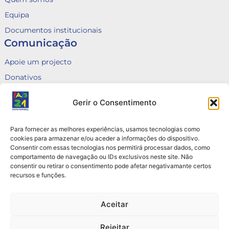
Equipa
Documentos institucionais
Comunicação
Apoie um projecto
Donativos
Fale connosco
Gerir o Consentimento
Voluntariado
Canal de Denúncias
Para fornecer as melhores experiências, usamos tecnologias como
Queixas
cookies para armazenar e/ou aceder a informações do dispositivo.
Consentir com essas tecnologias nos permitirá processar dados, como
Contactos
comportamento de navegação ou IDs exclusivos neste site. Não
consentir ou retirar o consentimento pode afetar negativamante certos
Rua do Arco do Marquês de Alegrete nº6, 3B e 3C
recursos e funções.
1110 — 034 Lisboa
+351 912 823 388 / +351 916 105 691
Aceitar
info@pais21.pt | direcao@pais21.pt
Rejeitar