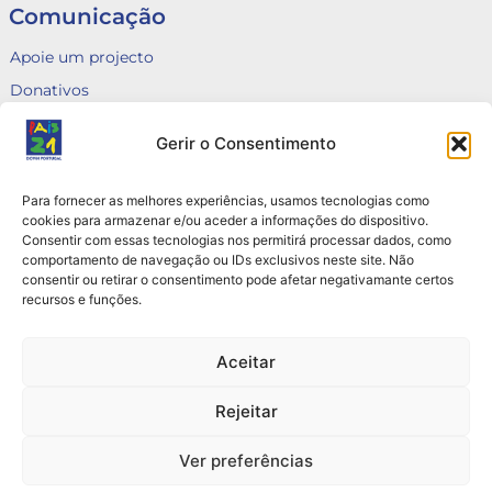
Comunicação
Apoie um projecto
Donativos
Fale connosco
Gerir o Consentimento
Voluntariado
Canal de Denúncias
Para fornecer as melhores experiências, usamos tecnologias como
Queixas
cookies para armazenar e/ou aceder a informações do dispositivo.
Consentir com essas tecnologias nos permitirá processar dados, como
Contactos
comportamento de navegação ou IDs exclusivos neste site. Não
consentir ou retirar o consentimento pode afetar negativamante certos
Rua do Arco do Marquês de Alegrete nº6, 3B e 3C
recursos e funções.
1110 — 034 Lisboa
+351 912 823 388 / +351 916 105 691
Aceitar
info@pais21.pt | direcao@pais21.pt
Rejeitar
Ver preferências