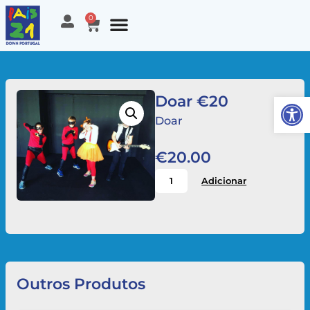
0
Open
Doar €20
Doar
€
20.00
Adicionar
Outros Produtos