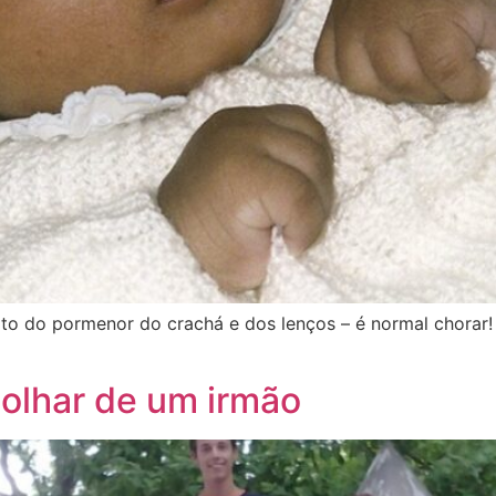
muito do pormenor do crachá e dos lenços – é normal chora
o olhar de um irmão