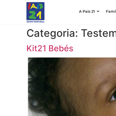
A Pais 21
Famíl
Categoria:
Teste
Kit21 Bebés