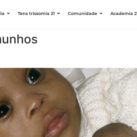
ia
Tens trissomia 21
Comunidade
Academia 2
munhos