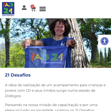
0
Open
21 Desafios
A ideia da realização de um acampamento para crianças e
jovens com t21 e seus irmãos surge numa sessão de
Diálogos
.
Pensando na nossa missão de capacitação e por uma
plena inclusão na sociedade, criámos os 21 Desafios,